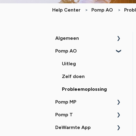
Help Center
Pomp AO
Prob
Algemeen
Pomp AO
Uitleg
Zelf doen
Uitleg
Probleemoplossing
Zelf doen
Probleemoplossing
Pomp MP
Pomp T
Uitleg
DeWarmte App
Zelf doen
Uitleg