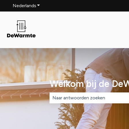
Nederlands
Submenu tonen voor vertalingen
Welkom bij de De
Er zijn geen suggesties want het zoe