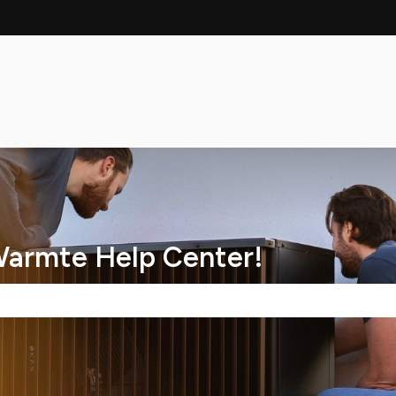
Warmte Help Center!
kveld is leeg.