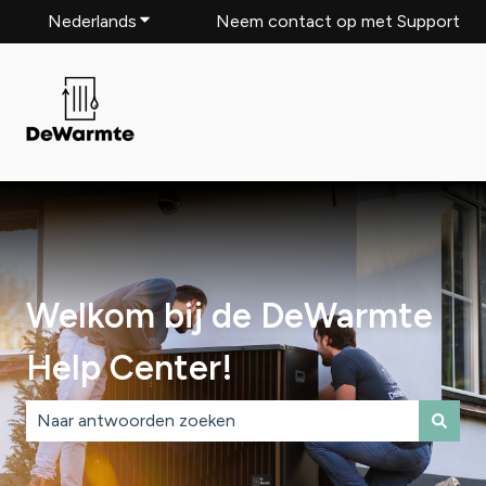
Nederlands
Submenu tonen voor vertalingen
Neem contact op met Support
Welkom bij de DeWarmte
Help Center!
Er zijn geen suggesties want het zoekveld is leeg.