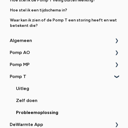
Hoe stel ik de Pomp T veilig buiten werking?
Hoe stel ik een tijdschema in?
Waar kan ik zien of de Pomp T een storing heeft en wat
betekent die?
Algemeen
Pomp AO
Uitleg
Pomp MP
Zelf doen
Uitleg
Pomp T
Probleemoplossing
Zelf doen
Uitleg
Probleemoplossing
Zelf doen
Uitleg
Probleemoplossing
Zelf doen
Probleemoplossing
DeWarmte App