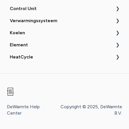
Control Unit
Uitleg
Verwarmingssysteem
Zelf doen
Uitleg
Koelen
Probleemoplossing
Zelf doen
Uitleg
Element
Probleemoplossing
Zelf doen
Uitleg
HeatCycle
Probleemoplossing
Uitleg
Zelf doen
Probleemoplossing
Uitleg
Zelf doen
DeWarmte Help
Copyright © 2025, DeWarmte
Center
B.V.