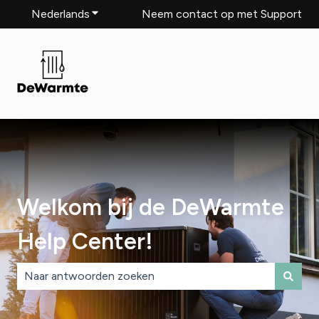
Nederlands
Submenu tonen voor vertalingen
Neem contact op met Support
Welkom bij de DeWarmte
Help Center!
Er zijn geen suggesties want het zoekveld is leeg.