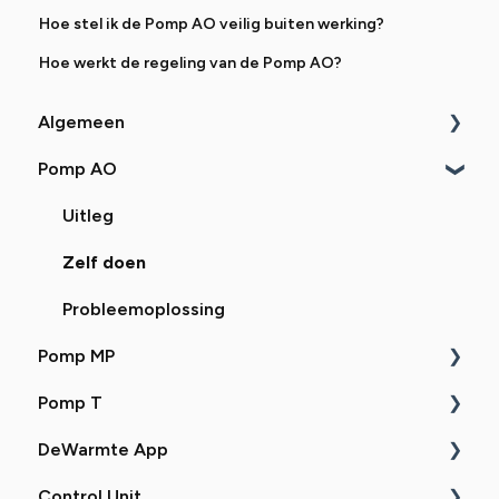
Hoe stel ik de Pomp AO veilig buiten werking?
Hoe werkt de regeling van de Pomp AO?
Algemeen
Pomp AO
Uitleg
Zelf doen
Uitleg
Probleemoplossing
Zelf doen
Probleemoplossing
Pomp MP
Pomp T
Uitleg
DeWarmte App
Zelf doen
Uitleg
Control Unit
Probleemoplossing
Zelf doen
Uitleg