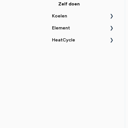
Probleemoplossing
Zelf doen
Koelen
Element
Uitleg
HeatCycle
Probleemoplossing
Uitleg
Zelf doen
Probleemoplossing
Uitleg
Zelf doen