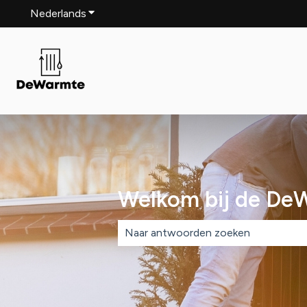
Nederlands
Submenu tonen voor vertalingen
Welkom bij de De
Er zijn geen suggesties want het zoe