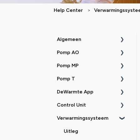
Help Center
Verwarmingssyst
Algemeen
Pomp AO
Uitleg
Pomp MP
Zelf doen
Uitleg
Pomp T
Probleemoplossing
Zelf doen
Uitleg
DeWarmte App
Probleemoplossing
Zelf doen
Uitleg
Control Unit
Probleemoplossing
Zelf doen
Uitleg
Verwarmingssysteem
Probleemoplossing
Zelf doen
Uitleg
Probleemoplossing
Zelf doen
Uitleg