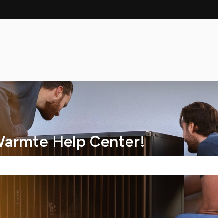
Warmte Help Center!
kveld is leeg.