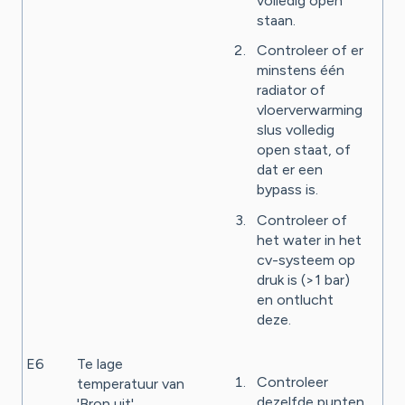
volledig open
staan.
Controleer of er
minstens één
radiator of
vloerverwarming
slus volledig
open staat, of
dat er een
bypass is.
Controleer of
het water in het
cv-systeem op
druk is (>1 bar)
en ontlucht
deze.
E6
Te lage
Controleer
temperatuur van
dezelfde punten
'Bron uit'