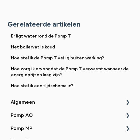
Gerelateerde artikelen
Er ligt water rond de Pomp T
Het boilervat is koud
Hoe stel ik de Pomp T veilig buiten werking?
Hoe zorg ik ervoor dat de Pomp T verwarmt wanneer de
energieprijzen laag zijn?
Hoe stel ik een tijdschema in?
Algemeen
Pomp AO
Uitleg
Pomp MP
Zelf doen
Uitleg