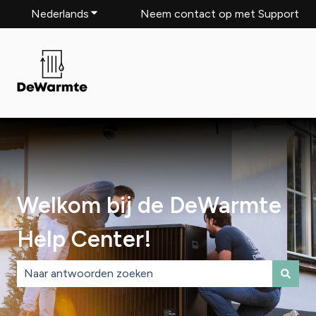
Nederlands
Submenu tonen voor vertalingen
Neem contact op met Support
Welkom bij de DeWarmte
Help Center!
Er zijn geen suggesties want het zoekveld is leeg.