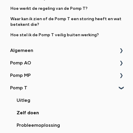
Hoe werkt de regeling van de Pomp T?
Waar kan ik zien of de Pomp T een storing heeft en wat
betekent die?
Hoe stel ik de Pomp T veilig buiten werking?
Algemeen
Pomp AO
Uitleg
Pomp MP
Zelf doen
Uitleg
Pomp T
Probleemoplossing
Zelf doen
Uitleg
Probleemoplossing
Zelf doen
Uitleg
Probleemoplossing
Zelf doen
Probleemoplossing