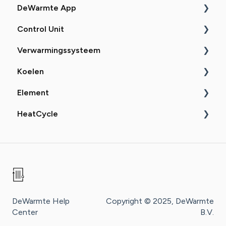
DeWarmte App
Control Unit
Uitleg
Verwarmingssysteem
Zelf doen
Uitleg
Koelen
Probleemoplossing
Zelf doen
Uitleg
Element
Probleemoplossing
Zelf doen
Uitleg
HeatCycle
Probleemoplossing
Uitleg
Zelf doen
Probleemoplossing
Uitleg
Zelf doen
DeWarmte Help
Copyright © 2025, DeWarmte
Center
B.V.