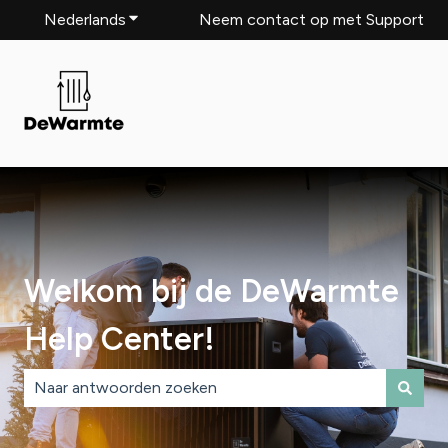
Nederlands
Submenu tonen voor vertalingen
Neem contact op met Support
Welkom bij de DeWarmte
Help Center!
Er zijn geen suggesties want het zoekveld is leeg.